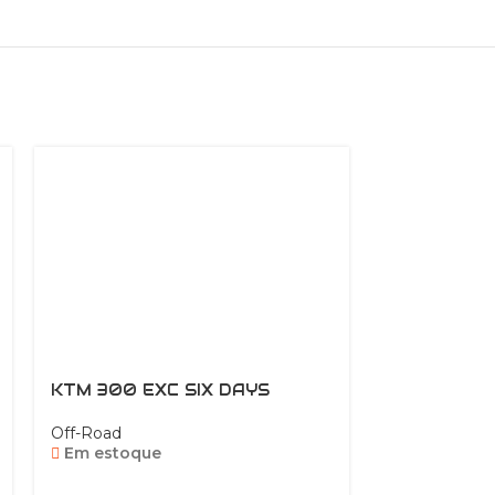
KTM 300 EXC SIX DAYS
KTM 350 E
Off-Road
Off-Road
Em estoque
Em estoqu