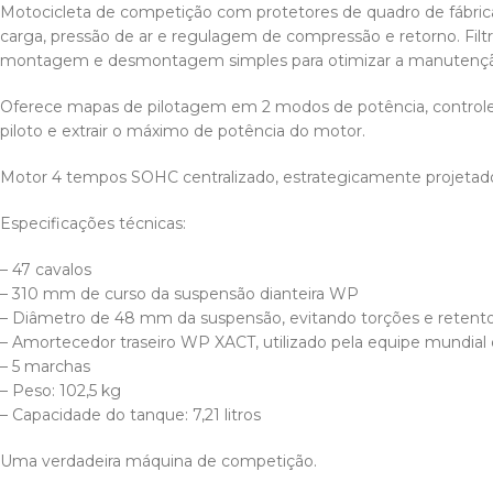
Motocicleta de competição com protetores de quadro de fábrica
carga, pressão de ar e regulagem de compressão e retorno. Filtr
montagem e desmontagem simples para otimizar a manutençã
Oferece mapas de pilotagem em 2 modos de potência, controle
piloto e extrair o máximo de potência do motor.
Motor 4 tempos SOHC centralizado, estrategicamente projetado p
Especificações técnicas:
– 47 cavalos
– 310 mm de curso da suspensão dianteira WP
– Diâmetro de 48 mm da suspensão, evitando torções e retento
– Amortecedor traseiro WP XACT, utilizado pela equipe mundial
– 5 marchas
– Peso: 102,5 kg
– Capacidade do tanque: 7,21 litros
Uma verdadeira máquina de competição.